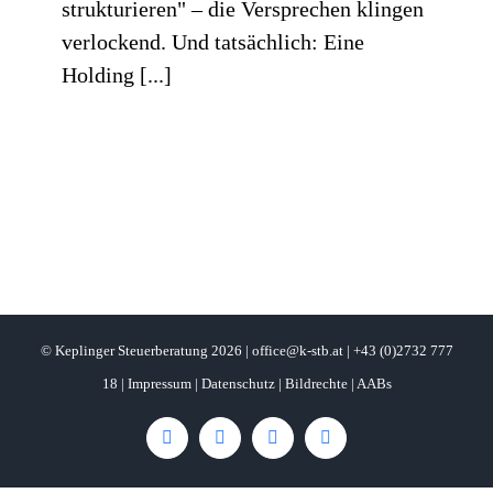
strukturieren" – die Versprechen klingen
verlockend. Und tatsächlich: Eine
Holding [...]
© Keplinger Steuerberatung
2026 |
office@k-stb.at
|
+43 (0)2732 777
18
|
Impressum
|
Datenschutz
|
Bildrechte
|
AABs
Facebook
LinkedIn
Instagram
E-
Mail