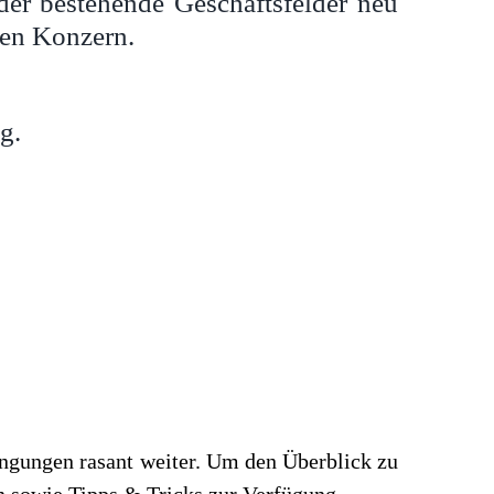
der bestehende Geschäftsfelder neu
ten Konzern.
g.
ingungen rasant weiter. Um den Überblick zu
n sowie Tipps & Tricks zur Verfügung.