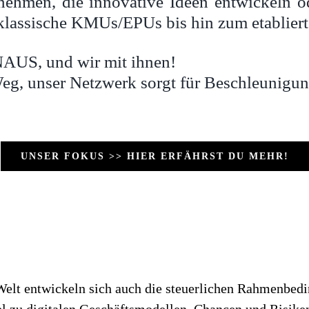
nehmen, die innovative Ideen entwickeln o
 klassische KMUs/EPUs bis hin zum etablier
AUS, und wir mit ihnen!
eg, unser Netzwerk sorgt für Beschleunigun
UNSER FOKUS >> HIER ERFÄHRST DU MEHR!
Welt entwickeln sich auch die steuerlichen Rahmenbed
kel zu digitalen Geschäftsmodellen, Chancen und Risike